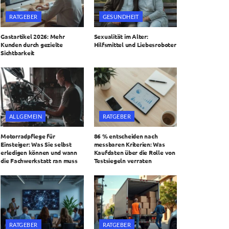
RATGEBER
GESUNDHEIT
Gastartikel 2026: Mehr
Sexualität im Alter:
Kunden durch gezielte
Hilfsmittel und Liebesroboter
Sichtbarkeit
ALLGEMEIN
RATGEBER
Motorradpflege für
86 % entscheiden nach
Einsteiger: Was Sie selbst
messbaren Kriterien: Was
erledigen können und wann
Kaufdaten über die Rolle von
die Fachwerkstatt ran muss
Testsiegeln verraten
RATGEBER
RATGEBER