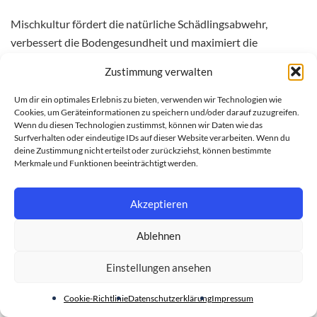
Mischkultur fördert die natürliche Schädlingsabwehr,
verbessert die Bodengesundheit und maximiert die
Flächennutzung. Bestimmte Pflanzen können sich
Zustimmung verwalten
gegenseitig positiv beeinflussen, indem sie Nährstoffe
austauschen oder Schädlinge abwehren.
Um dir ein optimales Erlebnis zu bieten, verwenden wir Technologien wie
Cookies, um Geräteinformationen zu speichern und/oder darauf zuzugreifen.
Wenn du diesen Technologien zustimmst, können wir Daten wie das
Wie oft muss ich meine
Surfverhalten oder eindeutige IDs auf dieser Website verarbeiten. Wenn du
deine Zustimmung nicht erteilst oder zurückziehst, können bestimmte
Gemüsepflanzen bewässern?
Merkmale und Funktionen beeinträchtigt werden.
Die Bewässerungshäufigkeit hängt von Faktoren wie
Akzeptieren
Gemüsesorte, Wetterbedingungen und Bodentyp ab.
Grundsätzlich sollte der Boden gleichmäßig feucht gehalten
Ablehnen
werden, ohne zu vernassen. Eine tiefgründige Bewässerung
2-3 Mal pro Woche ist meist ausreichend.
Einstellungen ansehen
Cookie-Richtlinie
Datenschutzerklärung
Impressum
Welche Anbaumethode ist am besten: