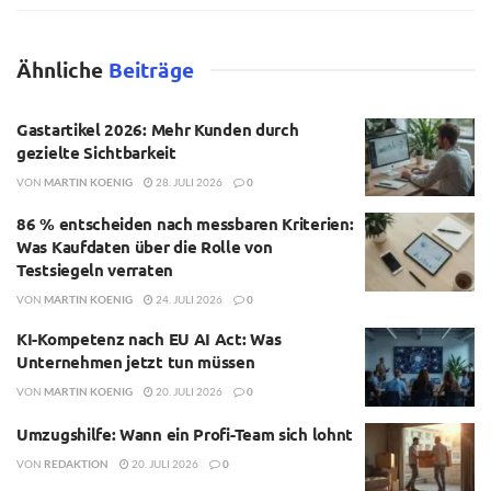
Ähnliche
Beiträge
Gastartikel 2026: Mehr Kunden durch
gezielte Sichtbarkeit
VON
MARTIN KOENIG
28. JULI 2026
0
86 % entscheiden nach messbaren Kriterien:
Was Kaufdaten über die Rolle von
Testsiegeln verraten
VON
MARTIN KOENIG
24. JULI 2026
0
KI-Kompetenz nach EU AI Act: Was
Unternehmen jetzt tun müssen
VON
MARTIN KOENIG
20. JULI 2026
0
Umzugshilfe: Wann ein Profi-Team sich lohnt
VON
REDAKTION
20. JULI 2026
0