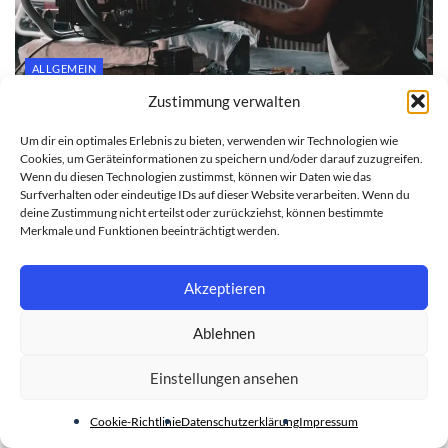
ALLGEMEIN
Zustimmung verwalten
Motorradpflege für Einsteiger: Was Sie selbst
erledigen können und wann die Fachwerkstatt ran
Um dir ein optimales Erlebnis zu bieten, verwenden wir Technologien wie
muss
Cookies, um Geräteinformationen zu speichern und/oder darauf zuzugreifen.
Wenn du diesen Technologien zustimmst, können wir Daten wie das
27. JULI 2026
Surfverhalten oder eindeutige IDs auf dieser Website verarbeiten. Wenn du
deine Zustimmung nicht erteilst oder zurückziehst, können bestimmte
Merkmale und Funktionen beeinträchtigt werden.
Akzeptieren
Ablehnen
Einstellungen ansehen
Cookie-Richtlinie
Datenschutzerklärung
Impressum