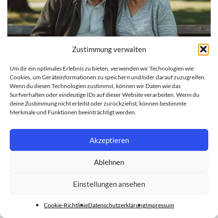
Zustimmung verwalten
Um dir ein optimales Erlebnis zu bieten, verwenden wir Technologien wie
GESUNDHEIT
Cookies, um Geräteinformationen zu speichern und/oder darauf zuzugreifen.
Wenn du diesen Technologien zustimmst, können wir Daten wie das
Sexualität im Alter: Hilfsmittel und Liebesroboter
Surfverhalten oder eindeutige IDs auf dieser Website verarbeiten. Wenn du
deine Zustimmung nicht erteilst oder zurückziehst, können bestimmte
28. JULI 2026
Merkmale und Funktionen beeinträchtigt werden.
Akzeptieren
Ablehnen
Einstellungen ansehen
Cookie-Richtlinie
Datenschutzerklärung
Impressum