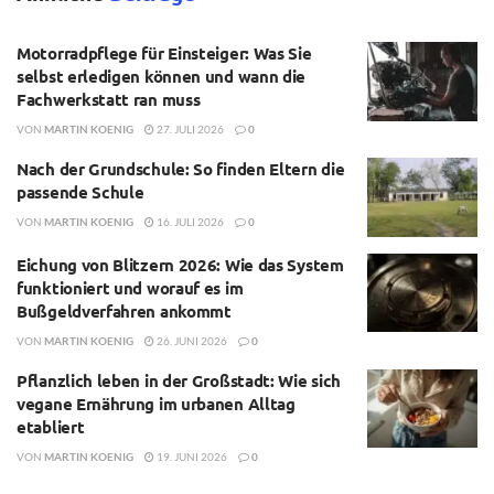
Motorradpflege für Einsteiger: Was Sie
selbst erledigen können und wann die
Fachwerkstatt ran muss
VON
MARTIN KOENIG
27. JULI 2026
0
Nach der Grundschule: So finden Eltern die
passende Schule
VON
MARTIN KOENIG
16. JULI 2026
0
Eichung von Blitzern 2026: Wie das System
funktioniert und worauf es im
Bußgeldverfahren ankommt
VON
MARTIN KOENIG
26. JUNI 2026
0
Pflanzlich leben in der Großstadt: Wie sich
vegane Ernährung im urbanen Alltag
etabliert
VON
MARTIN KOENIG
19. JUNI 2026
0