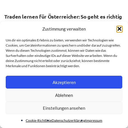
ALLGEMEIN
Traden lernen für Österreicher: So geht es richtig
7. AUGUST 2026
Zustimmung verwalten
Um dir ein optimales Erlebnis zu bieten, verwenden wir Technologien wie
Cookies, um Geräteinformationen zu speichern und/oder darauf zuzugreifen.
Wenn du diesen Technologien zustimmst, können wir Daten wie das
Surfverhalten oder eindeutige IDs auf dieser Website verarbeiten. Wenn du
deine Zustimmung nicht erteilst oder zurückziehst, können bestimmte
Merkmale und Funktionen beeinträchtigt werden.
Akzeptieren
Ablehnen
Einstellungen ansehen
RATGEBER
Cookie-Richtlinie
Datenschutzerklärung
Impressum
Gastartikel 2026: Mehr Kunden durch gezielte