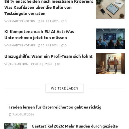
86 % entscheiden nach messbaren Kriterien:
Was Kaufdaten über die Rolle von
Testsiegeln verraten
VON
MARTIN KOENIG
24. JULI 2026
0
KI-Kompetenz nach EU AI Act: Was
Unternehmen jetzt tun müssen
VON
MARTIN KOENIG
20. JULI 2026
0
Umzugshilfe: Wann ein Profi-Team sich lohnt
VON
REDAKTION
20. JULI 2026
0
WEITERE LADEN
Traden lernen für Österreicher: So geht es richtig
7. AUGUST 2026
Gastartikel 2026: Mehr Kunden durch gezielte