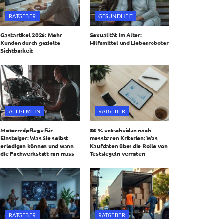
RATGEBER
GESUNDHEIT
Gastartikel 2026: Mehr
Sexualität im Alter:
Kunden durch gezielte
Hilfsmittel und Liebesroboter
Sichtbarkeit
ALLGEMEIN
RATGEBER
Motorradpflege für
86 % entscheiden nach
Einsteiger: Was Sie selbst
messbaren Kriterien: Was
erledigen können und wann
Kaufdaten über die Rolle von
die Fachwerkstatt ran muss
Testsiegeln verraten
RATGEBER
RATGEBER