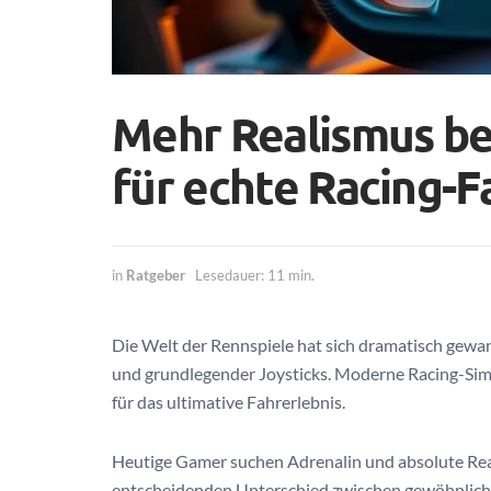
Mehr Realismus b
für echte Racing-F
in
Ratgeber
Lesedauer: 11 min.
Die Welt der Rennspiele hat sich dramatisch gewan
und grundlegender Joysticks. Moderne Racing-Sim
für das ultimative Fahrerlebnis.
Heutige Gamer suchen Adrenalin und absolute Rea
entscheidenden Unterschied zwischen gewöhnliche