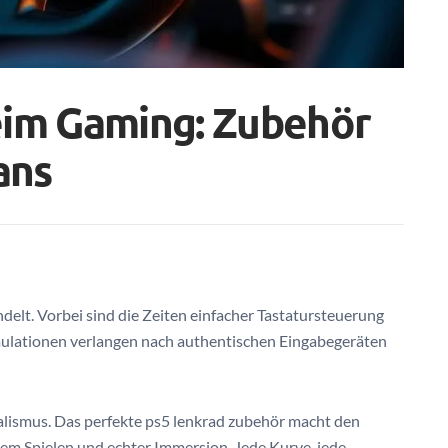
eim Gaming: Zubehör
ans
delt. Vorbei sind die Zeiten einfacher Tastatursteuerung
ulationen verlangen nach authentischen Eingabegeräten
lismus. Das perfekte ps5 lenkrad zubehör macht den
m Spielen und echter Immersion. Jede Kurve, jede