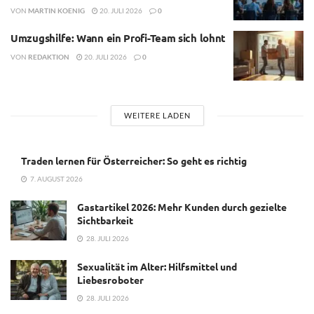
VON
MARTIN KOENIG
20. JULI 2026
0
Umzugshilfe: Wann ein Profi-Team sich lohnt
VON
REDAKTION
20. JULI 2026
0
WEITERE LADEN
Traden lernen für Österreicher: So geht es richtig
7. AUGUST 2026
Gastartikel 2026: Mehr Kunden durch gezielte
Sichtbarkeit
28. JULI 2026
Sexualität im Alter: Hilfsmittel und
Liebesroboter
28. JULI 2026