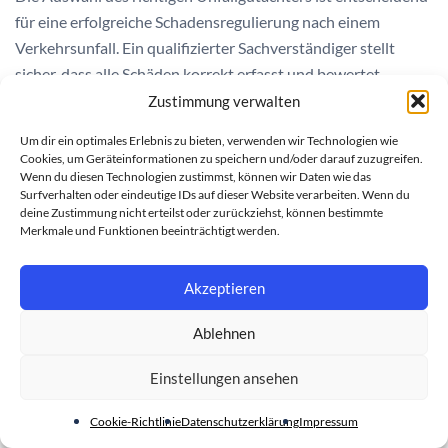
für eine erfolgreiche Schadensregulierung nach einem
Verkehrsunfall. Ein qualifizierter Sachverständiger stellt
sicher, dass alle Schäden korrekt erfasst und bewertet
werden. Die richtige Wahl beeinflusst direkt die Höhe Ihrer
Zustimmung verwalten
Entschädigung.
Um dir ein optimales Erlebnis zu bieten, verwenden wir Technologien wie
Cookies, um Geräteinformationen zu speichern und/oder darauf zuzugreifen.
Bei der Suche nach professioneller Unfallhilfe Bochum
Wenn du diesen Technologien zustimmst, können wir Daten wie das
sollten Sie verschiedene Faktoren berücksichtigen. Seriöse
Surfverhalten oder eindeutige IDs auf dieser Website verarbeiten. Wenn du
deine Zustimmung nicht erteilst oder zurückziehst, können bestimmte
Gutachter verfügen über nachweisbare Qualifikationen und
Merkmale und Funktionen beeinträchtigt werden.
langjährige Erfahrung. Sie arbeiten transparent und erklären
Ihnen jeden Schritt des Begutachtungsprozesses.
Akzeptieren
Erforderliche Zertifizierungen und
Ablehnen
Qualifikationen
Einstellungen ansehen
Ein seriöser Unfallgutachter muss über spezielle
Cookie-Richtlinie
Datenschutzerklärung
Impressum
Zertifizierungen verfügen. Die wichtigste Qualifikation ist die