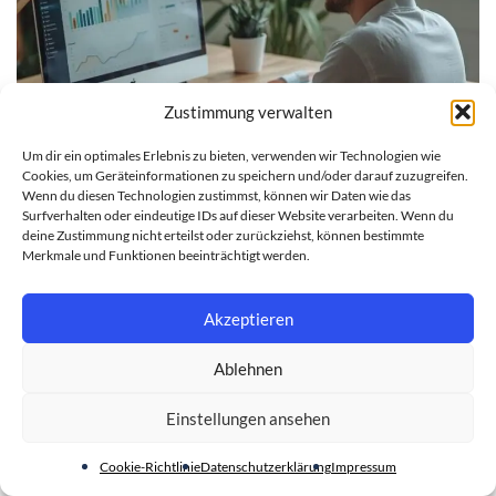
Zustimmung verwalten
Um dir ein optimales Erlebnis zu bieten, verwenden wir Technologien wie
Cookies, um Geräteinformationen zu speichern und/oder darauf zuzugreifen.
RATGEBER
Wenn du diesen Technologien zustimmst, können wir Daten wie das
Surfverhalten oder eindeutige IDs auf dieser Website verarbeiten. Wenn du
Gastartikel 2026: Mehr Kunden durch gezielte
deine Zustimmung nicht erteilst oder zurückziehst, können bestimmte
Merkmale und Funktionen beeinträchtigt werden.
Sichtbarkeit
28. JULI 2026
Akzeptieren
Ablehnen
Einstellungen ansehen
Cookie-Richtlinie
Datenschutzerklärung
Impressum