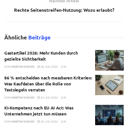
Nächster Artikel
Rechte Seitenstreifen-Nutzung: Wozu erlaubt?
Ähnliche
Beiträge
Gastartikel 2026: Mehr Kunden durch
gezielte Sichtbarkeit
VON
MARTIN KOENIG
28. JULI 2026
0
86 % entscheiden nach messbaren Kriterien:
Was Kaufdaten über die Rolle von
Testsiegeln verraten
VON
MARTIN KOENIG
24. JULI 2026
0
KI-Kompetenz nach EU AI Act: Was
Unternehmen jetzt tun müssen
VON
MARTIN KOENIG
20. JULI 2026
0