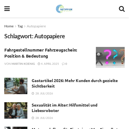
Home
Tag
Autopapiere
Schlagwort:
Autopapiere
Fahrgestellnummer Fahrzeugschein:
Position & Bedeutung
VON
MARTIN KOENIG
4. APRIL 2025
0
Gastartikel 2026: Mehr Kunden durch gezielte
Sichtbarkeit
28. JULI 2026
Sexualität im Alter: Hilfsmittel und
Liebesroboter
28. JULI 2026