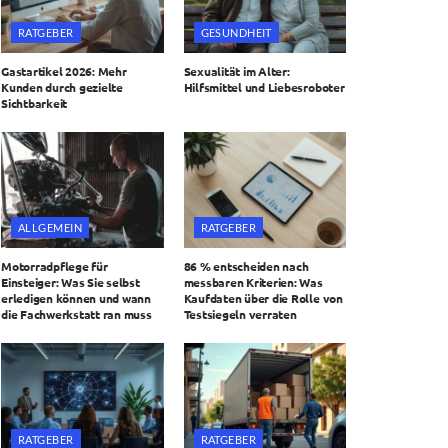
RATGEBER
GESUNDHEIT
Gastartikel 2026: Mehr
Sexualität im Alter:
Kunden durch gezielte
Hilfsmittel und Liebesroboter
Sichtbarkeit
ALLGEMEIN
RATGEBER
Motorradpflege für
86 % entscheiden nach
Einsteiger: Was Sie selbst
messbaren Kriterien: Was
erledigen können und wann
Kaufdaten über die Rolle von
die Fachwerkstatt ran muss
Testsiegeln verraten
RATGEBER
RATGEBER